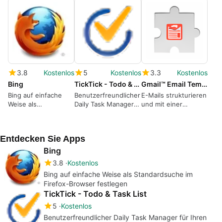
3.8
Kostenlos
5
Kostenlos
3.3
Kostenlos
Bing
TickTick - Todo & Task List
Gmail™ Email Templates
Bing auf einfache
Benutzerfreundlicher
E-Mails strukturieren
Weise als
Daily Task Manager
und mit einer
Standardsuche im
für Ihren Browser
persönlichen Note
Firefox-Browser
versehen
festlegen
Entdecken Sie Apps
Bing
3.8
Kostenlos
Bing auf einfache Weise als Standardsuche im
Firefox-Browser festlegen
TickTick - Todo & Task List
5
Kostenlos
Benutzerfreundlicher Daily Task Manager für Ihren